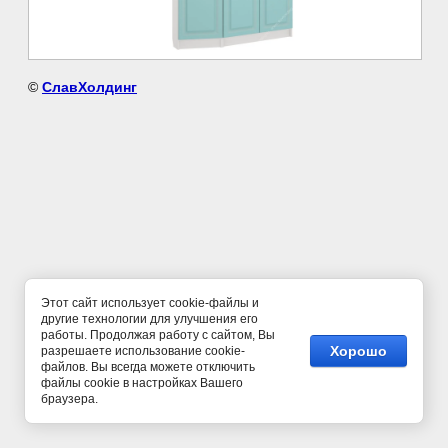
©
СлавХолдинг
Этот сайт использует cookie-файлы и
другие технологии для улучшения его
работы. Продолжая работу с сайтом, Вы
Хорошо
разрешаете использование cookie-
файлов. Вы всегда можете отключить
файлы cookie в настройках Вашего
браузера.