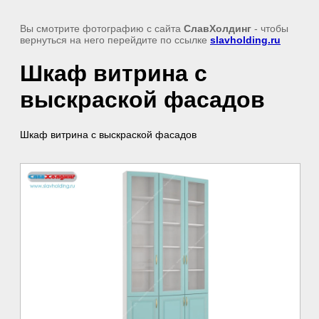
Вы смотрите фотографию с сайта
СлавХолдинг
- чтобы
вернуться на него перейдите по ссылке
slavholding.ru
Шкаф витрина с
выскраской фасадов
Шкаф витрина с выскраской фасадов