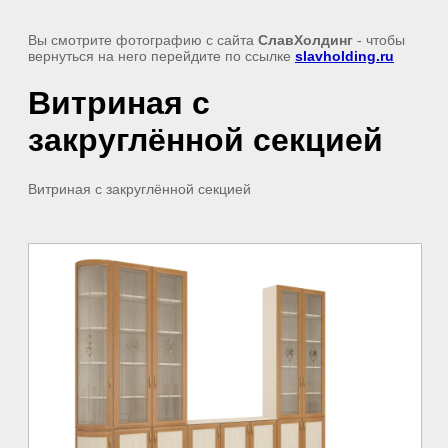
Вы смотрите фотографию с сайта
СлавХолдинг
- чтобы
вернуться на него перейдите по ссылке
slavholding.ru
Витриная с
закруглённой секцией
Витриная с закруглённой секцией