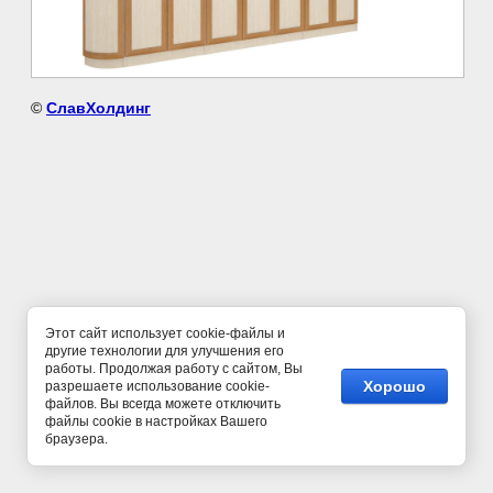
©
СлавХолдинг
Этот сайт использует cookie-файлы и
другие технологии для улучшения его
работы. Продолжая работу с сайтом, Вы
Хорошо
разрешаете использование cookie-
файлов. Вы всегда можете отключить
файлы cookie в настройках Вашего
браузера.