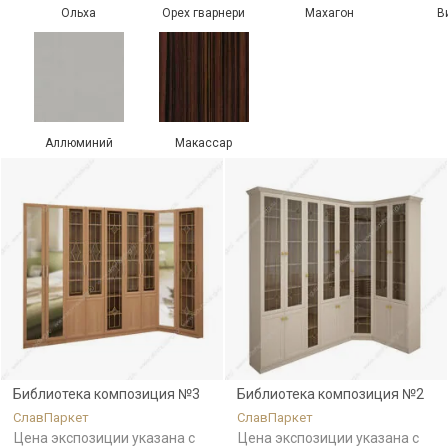
Ольха
Орех гварнери
Махагон
В
Аллюминий
Макассар
Библиотека композиция №3
Библиотека композиция №2
СлавПаркет
СлавПаркет
Цена экспозиции указана с
Цена экспозиции указана с