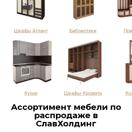
Шкафы Атлант
Библиотеки
Пр
Кухни
Шкафы-Кровати
Ко
Ассортимент мебели по
распродаже в
СлавХолдинг