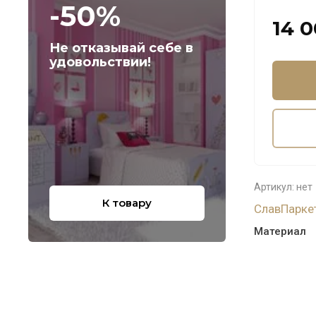
-50%
14 
Не отказывай себе в
удовольствии!
Артикул:
нет
К товару
СлавПарке
Материал