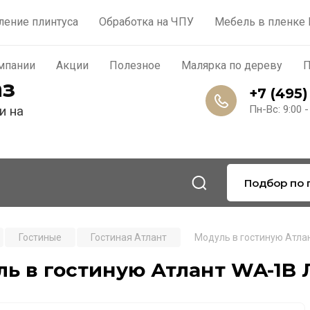
роизводство
Контакты
О компании
Акции
По
ление плинтуса
Обработка на ЧПУ
Мебель в пленке
мпании
Акции
Полезное
Малярка по дереву
П
аз
+7 (495)
и на
Пн-Вс: 9:00 -
Подбор по 
Гостиные
Гостиная Атлант
Модуль в гостиную Атл
ль в гостиную Атлант WA-1B