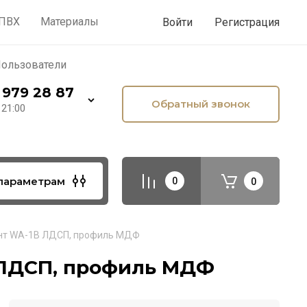
лезное
Малярка по дереву
 ПВХ
Материалы
Войти
Регистрация
ользователи
 979 28 87
Обратный звонок
 21:00
параметрам
0
0
ант WA-1B ЛДСП, профиль МДФ
 ЛДСП, профиль МДФ