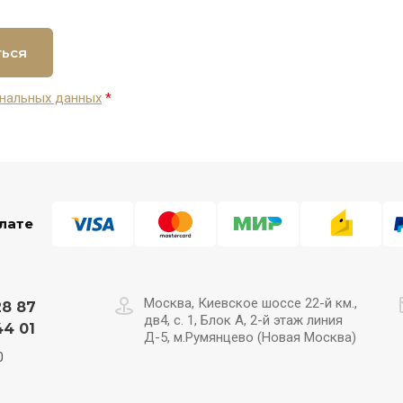
ться
нальных данных
*
лате
Москва, Киевское шоссе 22-й км.,
28 87
дв4, с. 1, Блок А, 2-й этаж линия
44 01
Д-5, м.Румянцево (Новая Москва)
0