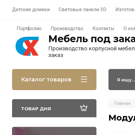
Материалы
Портфолио
П
Детские домики
Световые панели 3D
Изготов
Пользователи
Портфолио
Производство
Контакты
О ко
Мебель под зак
Производство корпусной мебел
заказ
Каталог товаров
Главная
ТОВАР ДНЯ
Моду