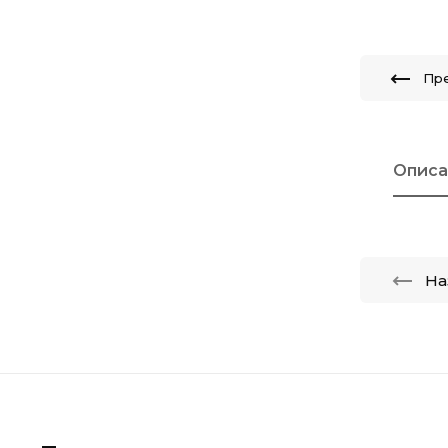
Пр
Описа
На