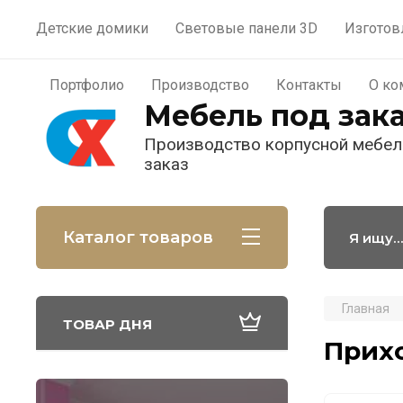
Материалы
Портфолио
П
Детские домики
Световые панели 3D
Изготов
Пользователи
Портфолио
Производство
Контакты
О ко
Мебель под зак
Производство корпусной мебел
заказ
Каталог товаров
Главная
ТОВАР ДНЯ
Прихо