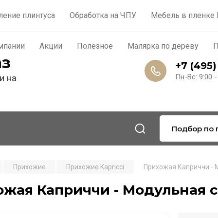
роизводство
Контакты
О компании
Акции
По
ление плинтуса
Обработка на ЧПУ
Мебель в пленке
мпании
Акции
Полезное
Малярка по дереву
П
аз
+7 (495)
и на
Пн-Вс: 9:00 -
Подбор по 
Прихожие
Прихожие Kapricci
Прихожая Каприччи - 
жая Каприччи - Модульная с