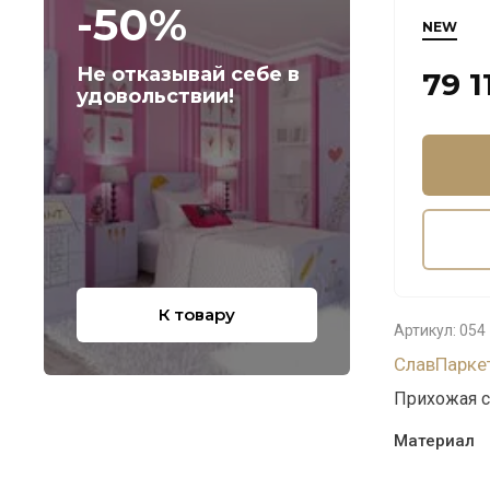
-50%
NEW
Не отказывай себе в
79 1
удовольствии!
К товару
Артикул:
054
СлавПарке
Прихожая с 
Материал