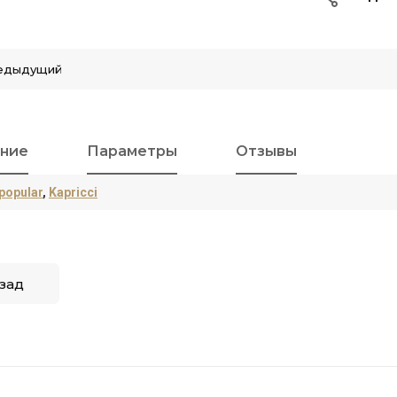
едыдущий
ние
Параметры
Отзывы
popular
,
Kapricci
зад