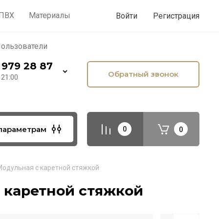
лезное
Малярка по дереву
 ПВХ
Материалы
Войти
Регистрация
ользователи
 979 28 87
Обратный звонок
 21:00
параметрам
0
0
Модульная с каретной стяжкой
 каретной стяжкой