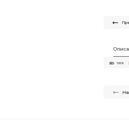
Пр
Описа
теги:
На