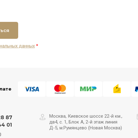
ться
нальных данных
*
лате
Москва, Киевское шоссе 22-й км.,
28 87
дв4, с. 1, Блок А, 2-й этаж линия
44 01
Д-5, м.Румянцево (Новая Москва)
0