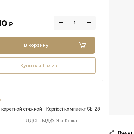
10
₽
В корзину
Купить в 1 клик
т
каретной стяжкой - Kapricci комплект Sb-28
ЛДСП; МДФ; ЭкоКожа
Подел