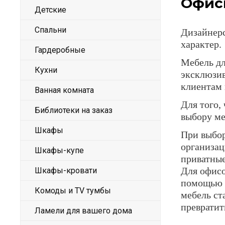
Офис
Детские
Спальни
Дизайнерс
характер.
Гардеробные
Мебель дл
Кухни
эксклюзив
клиентам
Ванная комната
Для того,
Библиотеки на заказ
выбору ме
Шкафы
При выбор
организац
Шкафы-купе
приватные
Для офисо
Шкафы-кровати
помощью м
Комоды и TV тумбы
мебель ст
превратит
Ламели для вашего дома