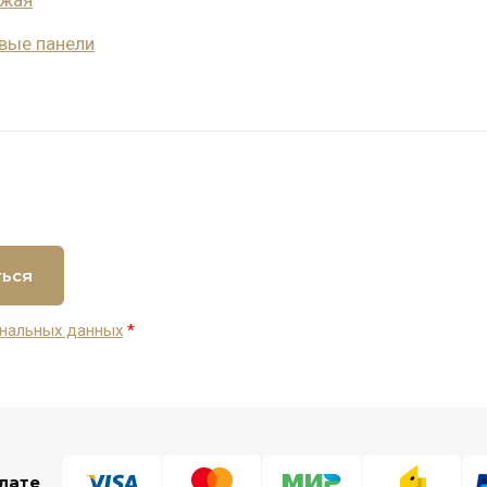
вые панели
ться
нальных данных
*
лате