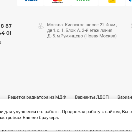
Москва, Киевское шоссе 22-й км.,
28 87
дв4, с. 1, Блок А, 2-й этаж линия
44 01
Д-5, м.Румянцево (Новая Москва)
0
Решетка радиатора из МДФ
Варианты ЛДСП
Вариа
 Древесные
3D Панели МДФ
Витражи
Каталог контур
ии для улучшения его работы. Продолжая работу с сайтом, Вы 
настройках Вашего браузера.
us
Ручки и фурнитура
Пленка ORACAL
Ротанг
труйных рисунков 2012
Каталог пескоструйных рисунков 20