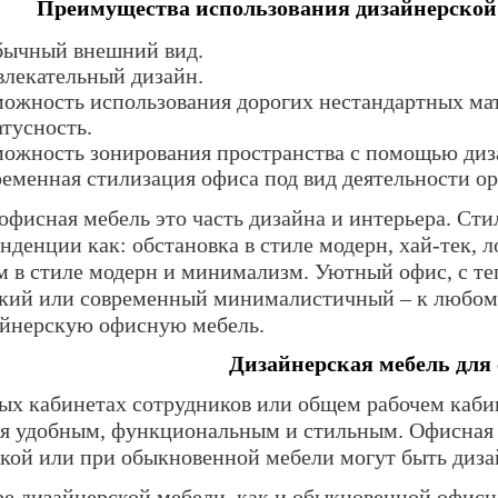
Преимущества использования дизайнерской 
бычный внешний вид.
лекательный дизайн.
ожность использования дорогих нестандартных мат
атусность.
ожность зонирования пространства с помощью диз
еменная стилизация офиса под вид деятельности о
офисная мебель это часть дизайна и интерьера. Ст
нденции как: обстановка в стиле модерн, хай-тек, 
м в стиле модерн и минимализм. Уютный офис, с т
кий или современный минималистичный – к любому
айнерскую офисную мебель.
Дизайнерская мебель для
ых кабинетах сотрудников или общем рабочем каби
я удобным, функциональным и стильным. Офисная 
кой или при обыкновенной мебели могут быть дизай
е дизайнерской мебели, как и обыкновенной офисн