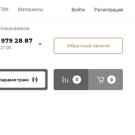
лезное
Малярка по дереву
 ПВХ
Материалы
Войти
Регистрация
ользователи
 979 28 87
Обратный звонок
 21:00
параметрам
0
0