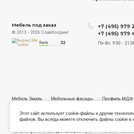
Мебель под заказ
+7 (495) 979 
© 2013 - 2026 СлавХолдинг
+7 (495) 979 
Пн-Вс: 9:00 - 21:0
Мебель Эмаль
Мебельные фасады
Профиль МДФ
Варианты Натурального Шпона
Варианты плёнок ПВХ
Этот сайт использует cookie-файлы и другие технолог
файлов. Вы всегда можете отключить файлы cookie в 
Варианты ЭкоКожи
ЭкоКожа Fusion
ЭкоKожа Dom
Каталог фотопечати для шкафов-купе
Каталог пескос