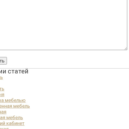
ии статей
ль
ть
ня
за мебелью
енная мебель
ная
ая мебель
ий кабинет
ожая