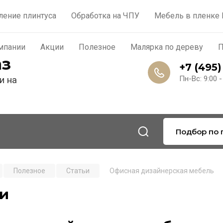
роизводство
Контакты
О компании
Акции
По
ление плинтуса
Обработка на ЧПУ
Мебель в пленке
мпании
Акции
Полезное
Малярка по дереву
П
аз
+7 (495)
и на
Пн-Вс: 9:00 -
Подбор по 
Полезное
Статьи
Офисная дизайнерская мебель
ьи