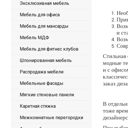
Эксклюзивная мебель
Нео
Мебель для офиса
Прив
Возм
Мебель для мансарды
и ст
Мебель МДФ
Возм
Совр
Мебель для фитнес клубов
Стильная 
Шпонированная мебель
модные те
и с офисо
Распродажа мебели
классичес
заказ диз
Мебельные фасады
Мягкие стеновые панели
В отдельн
Каретная стяжка
тоже врем
дизайнерс
Межкомнатные перегородки
При выбор