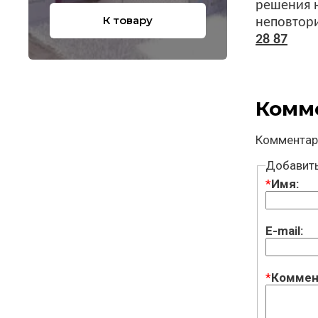
решения н
К товару
неповтор
28 87
Комм
Комментар
Добавит
*
Имя:
E-mail:
*
Коммен