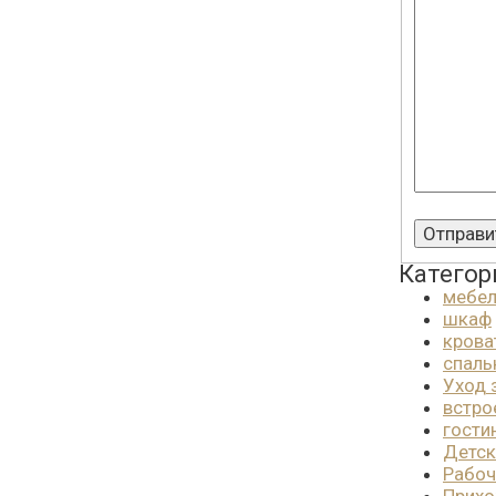
Категор
мебе
шкаф
крова
спаль
Уход 
встро
гости
Детск
Рабоч
Прих