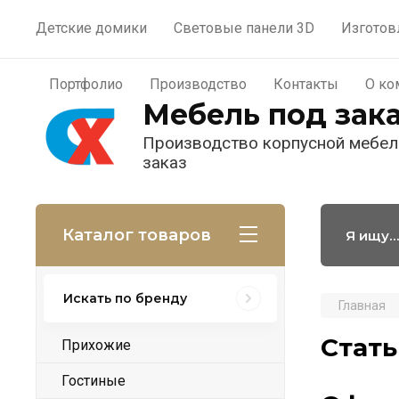
Материалы
Портфолио
П
Детские домики
Световые панели 3D
Изготов
Пользователи
Портфолио
Производство
Контакты
О ко
Мебель под зак
Производство корпусной мебел
заказ
Каталог товаров
Искать по бренду
Главная
Стат
Прихожие
Гостиные