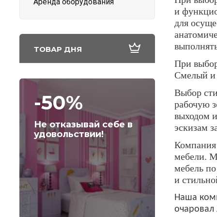
Аренда оборудования
и функцио
для осуще
анатомиче
выполнять
ТОВАР ДНЯ
При выбор
Смелый и 
Выбор сти
-50%
рабочую з
выходом и
Не отказывай себе в
эскизам з
удовольствии!
Компания 
мебели. М
мебель по
и стильно
Наша комп
очаровал 