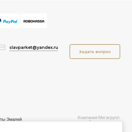
slavparket@yandex.ru
Задать вопрос
Компания Мегагрупп:
нты Эмалей
разработка интернет-
магазинов
ных витражей