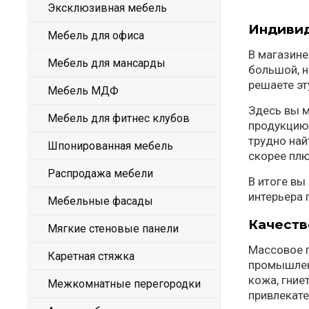
Эксклюзивная мебель
Индиви
Мебель для офиса
В магазине
Мебель для мансарды
большой, н
решаете эт
Мебель МДФ
Здесь вы м
Мебель для фитнес клубов
продукцию.
трудно най
Шпонированная мебель
скорее плю
Распродажа мебели
В итоге вы
интерьера 
Мебельные фасады
Качеств
Мягкие стеновые панели
Массовое п
Каретная стяжка
промышленн
кожа, гние
Межкомнатные перегородки
привлекате