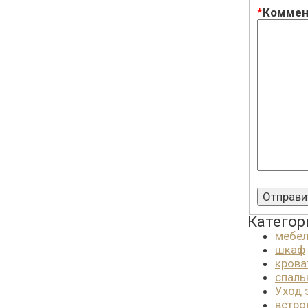
*
Коммен
Категор
мебе
шкаф
крова
спаль
Уход 
встро