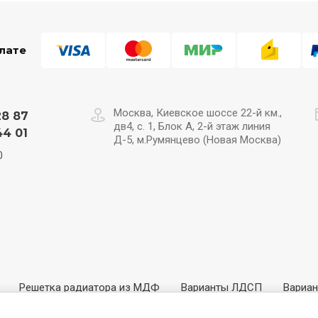
лате
Москва, Киевское шоссе 22-й км.,
28 87
дв4, с. 1, Блок А, 2-й этаж линия
44 01
Д-5, м.Румянцево (Новая Москва)
0
Решетка радиатора из МДФ
Варианты ЛДСП
Вариа
 Древесные
3D Панели МДФ
Витражи
Каталог контур