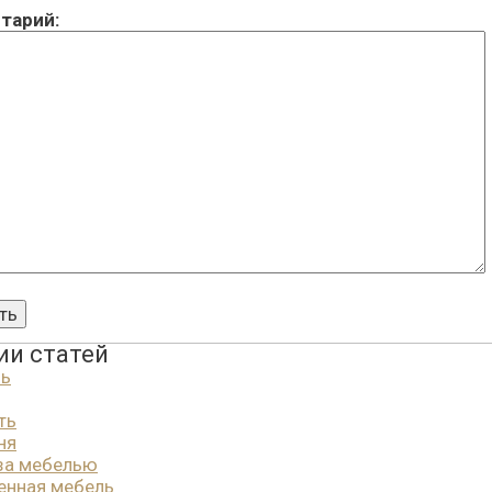
тарий:
ии статей
ль
ть
ня
за мебелью
енная мебель