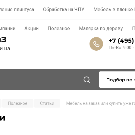
роизводство
Контакты
О компании
Акции
По
ление плинтуса
Обработка на ЧПУ
Мебель в пленке
мпании
Акции
Полезное
Малярка по дереву
П
аз
+7 (495)
и на
Пн-Вс: 9:00 -
Подбор по 
Полезное
Статьи
Мебель на заказ или купить уже 
ьи