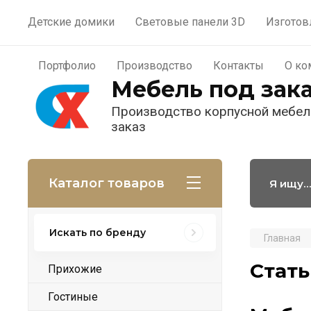
Материалы
Портфолио
П
Детские домики
Световые панели 3D
Изготов
Пользователи
Портфолио
Производство
Контакты
О ко
Мебель под зак
Производство корпусной мебел
заказ
Каталог товаров
Искать по бренду
Главная
Стат
Прихожие
Гостиные