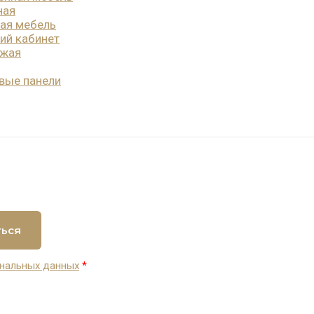
ная
ая мебель
ий кабинет
ожая
вые панели
ться
нальных данных
*