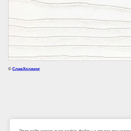
©
СлавХолдинг